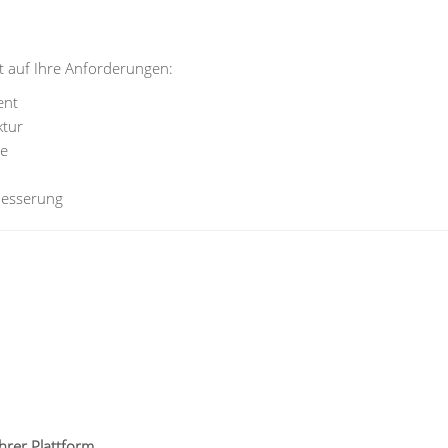
mt auf Ihre Anforderungen:
ent
ktur
se
rbesserung
hrer Plattform.