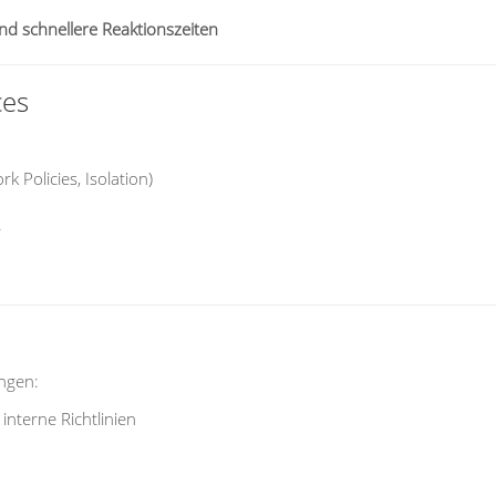
nd schnellere Reaktionszeiten
ces
Policies, Isolation)
r
ungen:
nterne Richtlinien