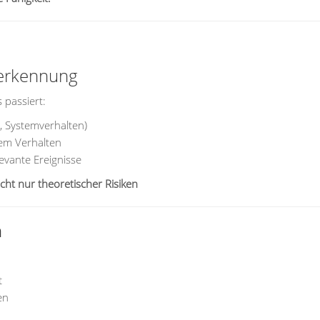
serkennung
 passiert:
, Systemverhalten)
em Verhalten
evante Ereignisse
ht nur theoretischer Risiken
n
t
en