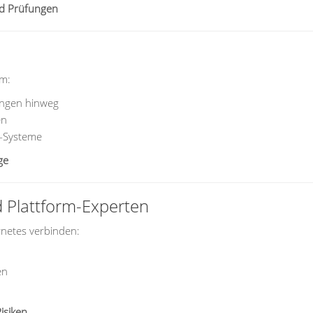
nd Prüfungen
rm:
ungen hinweg
en
g-Systeme
ge
d Plattform-Experten
ernetes verbinden:
en
isiken