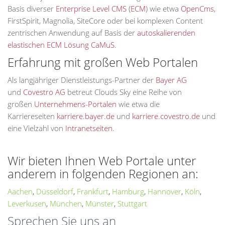
Basis diverser
Enterprise Level CMS
(
ECM
) wie etwa
OpenCms
,
FirstSpirit, Magnolia, SiteCore oder bei komplexen Content
zentrischen Anwendung auf Basis der
autoskalierenden
elastischen ECM Lösung CaMuS
.
Erfahrung mit großen Web Portalen
Als langjähriger Dienstleistungs-Partner der
Bayer AG
und
Covestro AG
betreut Clouds Sky eine Reihe von
großen
Unternehmens-Portalen
wie etwa die
Karriereseiten
karriere.bayer.de
und
karriere.covestro.de
und
eine Vielzahl von
Intranetseiten
.
Wir bieten Ihnen Web Portale unter
anderem in folgenden Regionen an:
Aachen
,
Düsseldorf
,
Frankfurt
,
Hamburg
,
Hannover
,
Köln
,
Leverkusen
,
München
,
Münster
,
Stuttgart
Sprechen Sie uns an