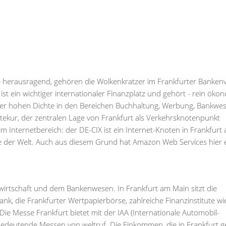
sse herausragend, gehören die Wolkenkratzer im Frankfurter Bankenv
t ein wichtiger internationaler Finanzplatz und gehört - rein öko
n der hohen Dichte in den Bereichen Buchhaltung, Werbung, Bankwe
itekur, der zentralen Lage von Frankfurt als Verkehrsknotenpunkt
im Internetbereich: der DE-CIX ist ein Internet-Knoten in Frankfurt
der Welt. Auch aus diesem Grund hat Amazon Web Services hier 
wirtschaft und dem Bankenwesen. In Frankfurt am Main sitzt die
k, die Frankfurter Wertpapierbörse, zahlreiche Finanzinstitute wi
 Messe Frankfurt bietet mit der IAA (Internationale Automobil-
edeutende Messen von weltruf. Die Einkommen, die in Frankfurt g