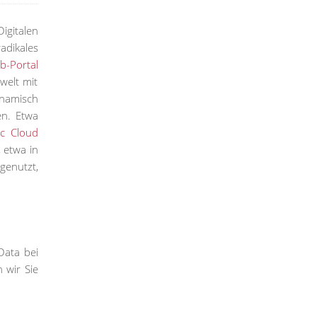
igitalen
adikales
b-Portal
welt mit
ynamisch
en. Etwa
ic Cloud
 etwa in
enutzt,
Data bei
 wir Sie