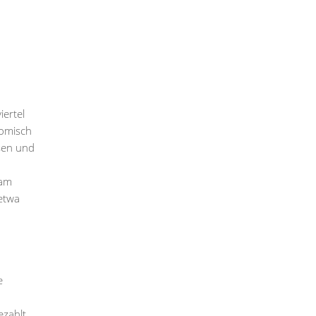
iertel
nomisch
sen und
 am
etwa
e
ezahlt