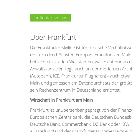
Ihr Kontakt zu uns
Über Frankfurt
Die Frankfurter Skyline ist für deutsche Verhältni
doch zu den höchsten Europas. Frankfurt am Main is
betrachtet - zu den Weltstädten, was nicht nur a
Anwaltskanzleien liegt, auch an der modernen Arch
(Autobahn, ICE, Frankfurter Flughafen) - auch etwa 
Main und gemessen am Datendurchsatz der größte 
sein Rechenzentrum in Deutschland errichtet.
Wirtschaft in Frankfurt am Main
Frankfurt ist unübersehbar geprägt von der Finanz
Europäischen Zentralbank, die Deutschen Bundesban
Deutsche Bank, Commerzbank, DZ Bank oder KfW. Die
Ausstellung) und der Frankfurter Buchmesse zwei b