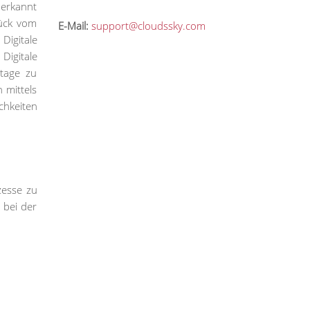
 erkannt
tück vom
E-Mail:
support@cloudssky.com
Digitale
Digitale
utage zu
 mittels
chkeiten
zesse zu
 bei der