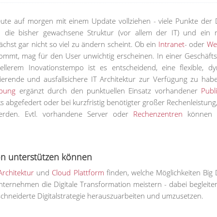
heute auf morgen mit einem Update vollziehen - viele Punkte der D
in die bisher gewachsene Struktur (vor allem der IT) und ein r
st gar nicht so viel zu ändern scheint. Ob ein
Intranet
- oder
We
ommt, mag für den User unwichtig erscheinen. In einer Geschäfts
lerem Inovationstempo ist es entscheidend, eine flexible, d
lierende und ausfallsichere IT Architektur zur Verfügung zu hab
ebung
ergänzt durch den punktuellen Einsatz vorhandener
Publ
abgefedert oder bei kurzfristig benötigter großer Rechenleistung,
werden. Evtl. vorhandene Server oder
Rechenzentren
können g
ion unterstützen können
Architektur
und
Cloud Plattform
finden, welche Möglichkeiten Big 
nternehmen die Digitale Transformation meistern - dabei begleiten
schneiderte Digitalstrategie herauszuarbeiten und umzusetzen.