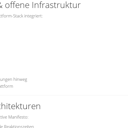
offene Infrastruktur
tform-Stack integriert:
ebungen hinweg
attform
chitekturen
tive Manifesto:
le Reaktionszeiten