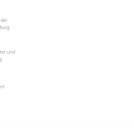
 der
mburg
tter und
g.
ort
: