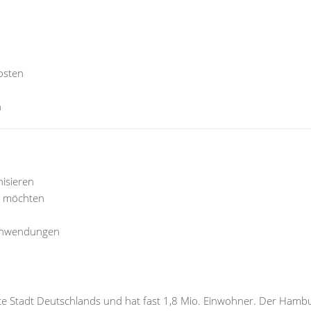
osten
n
isieren
n möchten
n Anwendungen
te Stadt Deutschlands und hat fast 1,8 Mio. Einwohner. Der Hamb