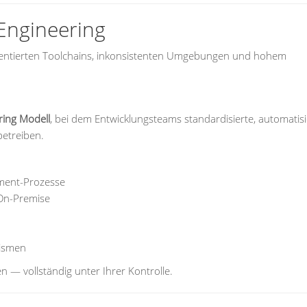
Engineering
mentierten Toolchains, inkonsistenten Umgebungen und hohem
ring Modell
, bei dem Entwicklungsteams standardisierte, automatisi
betreiben.
yment-Prozesse
On-Premise
nismen
 — vollständig unter Ihrer Kontrolle.