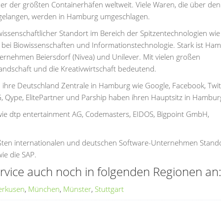
er der größten Containerhäfen weltweit. Viele Waren, die über den
 gelangen, werden in Hamburg umgeschlagen.
issenschaftlicher Standort im Bereich der Spitzentechnologien wie
, bei Biowissenschaften und Informationstechnologie. Stark ist Ha
nehmen Beiersdorf (Nivea) und Unilever. Mit vielen großen
ndschaft und die Kreativwirtschaft bedeutend.
 ihre Deutschland Zentrale in Hamburg wie Google, Facebook, Twi
Qype, ElitePartner und Parship haben ihren Hauptsitz in Hambur
 wie dtp entertainment AG, Codemasters, EIDOS, Bigpoint GmbH,
ßten internationalen und deutschen Software-Unternehmen Stand
ie die SAP.
rvice auch noch in folgenden Regionen an
erkusen
,
München
,
Münster
,
Stuttgart