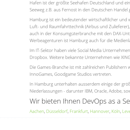
Hafen ist der größte Seehafen Deutschland und ein
Seeweg z.B. aus Fernost in den Deutschen Handel
Hamburg ist ein bedeutender wirtschaftlicher und w
Luft- und Raumfahrttechnik (Airbus und Zulieferer)
auch in der Konsumgüterbranche mit den DAX-Unter
Werbeagenturen ist Hamburg auch für die Medienla
Im IT-Sektor haben viele Social Media Unternehmen
Dropbox. Weitere bekannte Unternehmen wie XING, 
Die Games-Branche ist mit zahlreichen Publishern
InnoGames, Goodgame Studios vertreten.
In Hamburg unterhalten ausserdem einige der grö
Niederlassungen - darunter IBM, Oracle, Adobe, sow
Wir bieten Ihnen DevOps as a Se
Aachen
,
Düsseldorf
,
Frankfurt
,
Hannover
,
Köln
,
Lev