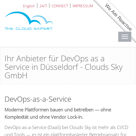
English
24/7
CONNECT
IMPRESSUM
Toggl
navig
Ihr Anbieter für DevOps as a
Service in Düsseldorf - Clouds Sky
GmbH
DevOps-as-a-Service
Moderne Plattformen bauen und betreiben — ohne
Komplexität und ohne Vendor Lock-in.
DevOps-as-a-Service (DaaS) bei Clouds Sky ist mehr als CI/CD
und Tools — es ist ein plattformbasierter Betriebsansatz für