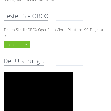
Testen Sie OBOX
Testen Sie die OBOX OpenStack Cloud Plattform 90 Tage für
frei.
mehr lesen +
Der Ursprung ..