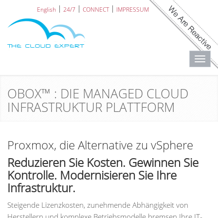
English
24/7
CONNECT
IMPRESSUM
Toggl
navig
OBOX™ : DIE MANAGED CLOUD
INFRASTRUKTUR PLATTFORM
Proxmox, die Alternative zu vSphere
Reduzieren Sie Kosten. Gewinnen Sie
Kontrolle. Modernisieren Sie Ihre
Infrastruktur.
Steigende Lizenzkosten, zunehmende Abhängigkeit von
Herstellern und komplexe Betriebsmodelle bremsen Ihre IT-