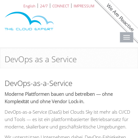
English
24/7
CONNECT
IMPRESSUM
Toggl
navig
DevOps as a Service
DevOps-as-a-Service
Moderne Plattformen bauen und betreiben — ohne
Komplexität und ohne Vendor Lock-in.
DevOps-as-a-Service (DaaS) bei Clouds Sky ist mehr als CI/CD
und Tools — es ist ein plattformbasierter Betriebsansatz für
moderne, skalierbare und geschäftskritische Umgebungen.
Wir unterstützen Unternehmen dabei, DevOps-Fähigkeiten