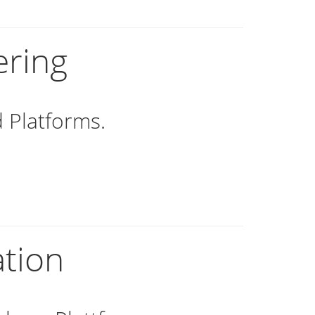
ering
d Platforms.
tion