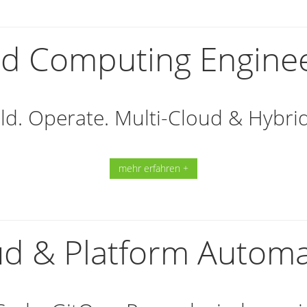
d Computing Engine
ld. Operate. Multi-Cloud & Hybri
mehr erfahren +
ud & Platform Automa