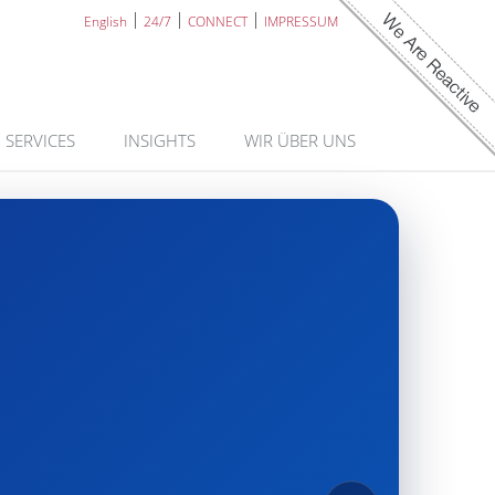
English
24/7
CONNECT
IMPRESSUM
SERVICES
INSIGHTS
WIR ÜBER UNS