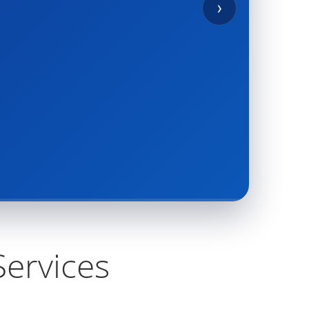
›
ervices