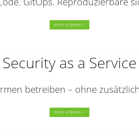
 Code. GitOps. Reproduzierbare si
mehr erfahren +
Security as a Service
ormen betreiben – ohne zusätzlic
mehr erfahren +