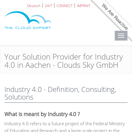
Deutsch
24/7
CONNECT
IMPRINT
Toggl
navig
Your Solution Provider for Industry
4.0 in Aachen - Clouds Sky GmbH
Industry 4.0 - Definition, Consulting,
Solutions
What is meant by Industry 4.0 ?
Industry 4.0 refers to a future project of the Federal Ministry
of Education and Research and a large-scale project in the