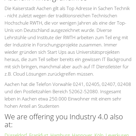
Die Kaiserstadt Aachen gilt als Top Adresse in Sachen Technik
- nicht zuletzt wegen der traditionsreichen Technischen
Hochschule RWTH, die vor wenigen Jahren als eine der Top-
Unis von Deutschland ausgezeichnet wurde. Diverse
Lehrstühle und Institute der RWTH arbeiten zum Teil eng mit
der Industrie in Forschungsprojekte zusammen. Immer
wieder gründen sich Start Ups aus Universitätsprojekten
heraus, die zum Teil selber bereits ein gewissen IT Background
mit sich bringen, manchmal aber auch auf IT Dienstleister für
z.B. Cloud Lösungen zurückgreifen müssen.
Aachen hat die Telefon Vorwahle 0241, 02405, 02407, 02408
und den Postleitzahlen Bereich 52062-52080. Insgesamt
leben in Aachen etwa 250.000 Einwohner mit einem sehr
hohen Anteil an Studenten
We are offering you Industry 4.0 also
at:
Düsseldorf
,
Frankfurt
,
Hamburg
,
Hannover
,
Köln
,
Leverkusen
,