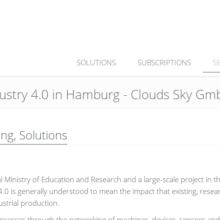
SOLUTIONS
SUBSCRIPTIONS
S
ndustry 4.0 in Hamburg - Clouds Sky G
ing, Solutions
al Ministry of Education and Research and a large-scale project in t
4.0 is generally understood to mean the impact that existing, rese
ustrial production.
 processes through the networking of machines, devices, sensors an