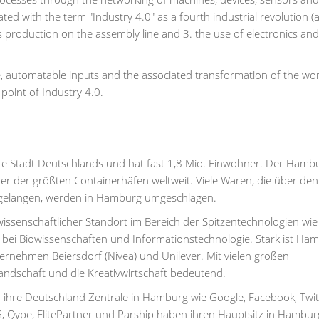
ted with the term "Industry 4.0" as a fourth industrial revolution (a
roduction on the assembly line and 3. the use of electronics and I
e, automatable inputs and the associated transformation of the wo
 point of Industry 4.0.
te Stadt Deutschlands und hat fast 1,8 Mio. Einwohner. Der Hamb
er der größten Containerhäfen weltweit. Viele Waren, die über den
 gelangen, werden in Hamburg umgeschlagen.
issenschaftlicher Standort im Bereich der Spitzentechnologien wie
, bei Biowissenschaften und Informationstechnologie. Stark ist Ha
nehmen Beiersdorf (Nivea) und Unilever. Mit vielen großen
ndschaft und die Kreativwirtschaft bedeutend.
 ihre Deutschland Zentrale in Hamburg wie Google, Facebook, Twi
Qype, ElitePartner und Parship haben ihren Hauptsitz in Hambur