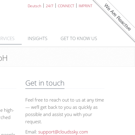
Deutsch
24/7
CONNECT
IMPRINT
ERVICES
INSIGHTS
GET TO KNOW US
mbH
Get in touch
Feel free to reach out to us at any time
— we’ll get back to you as quickly as
he high-
possible and assist you with your
arched
request.
Email:
support@cloudssky.com
d people