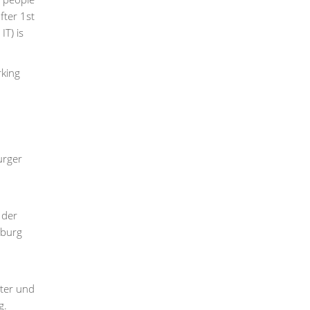
fter 1st
T) is
rking
urger
 der
mburg
tter und
g.