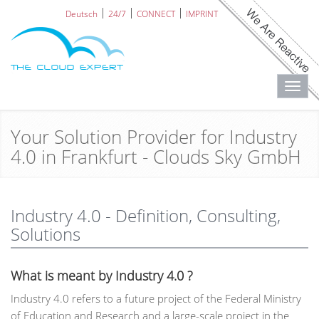
Deutsch
24/7
CONNECT
IMPRINT
Toggl
navig
Your Solution Provider for Industry
4.0 in Frankfurt - Clouds Sky GmbH
Industry 4.0 - Definition, Consulting,
Solutions
What is meant by Industry 4.0 ?
Industry 4.0 refers to a future project of the Federal Ministry
of Education and Research and a large-scale project in the