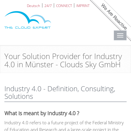
Deutsch
24/7
CONNECT
IMPRINT
Toggl
navig
Your Solution Provider for Industry
4.0 in Münster - Clouds Sky GmbH
Industry 4.0 - Definition, Consulting,
Solutions
What is meant by Industry 4.0 ?
Industry 4.0 refers to a future project of the Federal Ministry
of Education and Research and a large-scale project in the