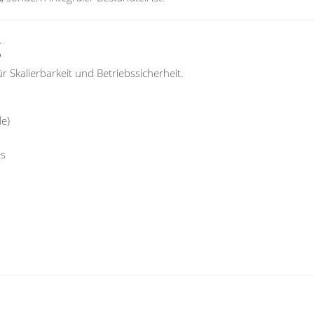
g
 Skalierbarkeit und Betriebssicherheit.
le)
es