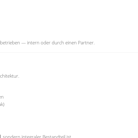
betrieben — intern oder durch einen Partner.
chitektur.
en
ak)
l
, sondern integraler Bestandteil ist.