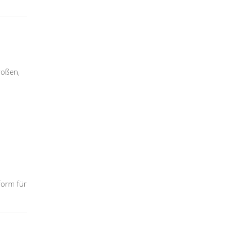
roßen,
tform für