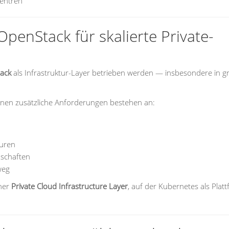
zentren
 OpenStack für skalierte Private-
ack
als Infrastruktur-Layer betrieben werden — insbesondere in g
denen zusätzliche Anforderungen bestehen an:
turen
dschaften
weg
iner
Private Cloud Infrastructure Layer
, auf der Kubernetes als Plat