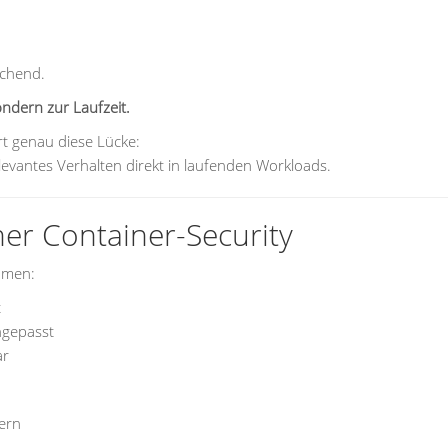
ichend.
ondern zur Laufzeit.
rt genau diese Lücke:
relevantes Verhalten direkt in laufenden Workloads.
her Container-Security
ahmen:
t
ngepasst
ar
ern