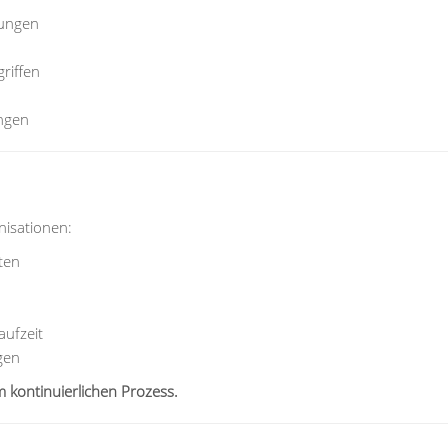
bungen
riffen
ngen
nisationen:
ten
aufzeit
gen
m kontinuierlichen Prozess.