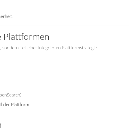
herheit
.
e Plattformen
l, sondern Teil einer integrierten Plattformstrategie.
OpenSearch)
il der Plattform
.
n