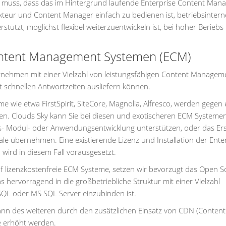
in muss, dass das im Hintergrund laufende Enterprise Content Ma
teur und Content Manager einfach zu bedienen ist, betriebsintern
tützt, möglichst flexibel weiterzuentwickeln ist, bei hoher Beriebs
Content Management Systemen (ECM)
rnehmen mit einer Vielzahl von leistungsfähigen Content Managem
t schnellen Antwortzeiten ausliefern können.
wie etwa FirstSpirit, SiteCore, Magnolia, Alfresco, werden gegen 
en. Clouds Sky kann Sie bei diesen und exotischeren ECM Systemen
ns- Modul- oder Anwendungsentwicklung unterstützen, oder das Erst
ale übernehmen. Eine existierende Lizenz und Installation der Ente
rd in diesem Fall vorausgesetzt.
f lizenzkostenfreie ECM Systeme, setzen wir bevorzugt das Open S
as hervorragend in die großbetriebliche Struktur mit einer Vielzahl
SQL oder MS SQL Server einzubinden ist.
kann des weiteren durch den zusätzlichen Einsatz von CDN (Content
e erhöht werden.