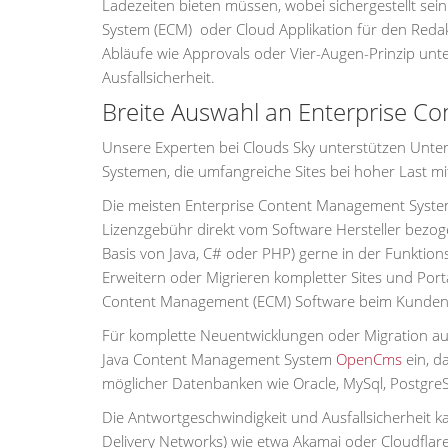
Ladezeiten bieten müssen, wobei sichergestellt se
System (ECM) oder Cloud Applikation für den Redak
Abläufe wie Approvals oder Vier-Augen-Prinzip unters
Ausfallsicherheit.
Breite Auswahl an Enterprise 
Unsere Experten bei Clouds Sky unterstützen Unte
Systemen, die umfangreiche Sites bei hoher Last mi
Die meisten Enterprise Content Management Systeme 
Lizenzgebühr direkt vom Software Hersteller bezog
Basis von Java, C# oder PHP) gerne in der Funktio
Erweitern oder Migrieren kompletter Sites und Port
Content Management (ECM) Software beim Kunden wi
Für komplette Neuentwicklungen oder Migration au
Java Content Management System
OpenCms
ein, d
möglicher Datenbanken wie Oracle, MySql, Postgre
Die Antwortgeschwindigkeit und Ausfallsicherheit 
Delivery Networks) wie etwa Akamai oder Cloudflar