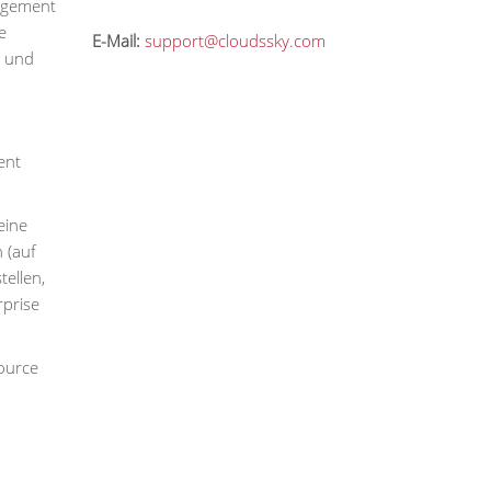
nagement
e
E-Mail:
support@cloudssky.com
- und
ent
eine
 (auf
ellen,
rprise
ource