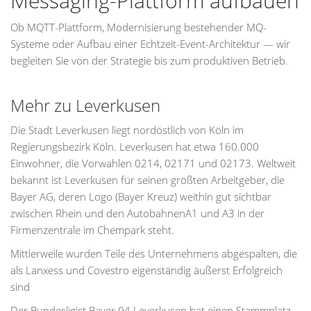
Messaging-Plattform aufbauen
Ob MQTT-Plattform, Modernisierung bestehender MQ-
Systeme oder Aufbau einer Echtzeit-Event-Architektur — wir
begleiten Sie von der Strategie bis zum produktiven Betrieb.
Mehr zu Leverkusen
Die Stadt Leverkusen liegt nordöstlich von Köln im
Regierungsbezirk Köln. Leverkusen hat etwa 160.000
Einwohner, die Vorwahlen 0214, 02171 und 02173. Weltweit
bekannt ist Leverkusen für seinen größten Arbeitgeber, die
Bayer AG, deren Logo (Bayer Kreuz) weithin gut sichtbar
zwischen Rhein und den AutobahnenA1 und A3 in der
Firmenzentrale im Chempark steht.
Mittlerweile wurden Teile des Unternehmens abgespalten, die
als Lanxess und Covestro eigenständig äußerst Erfolgreich
sind
Der Bundesligist Bayer 04 Leverkusen hat einen Stammplatz