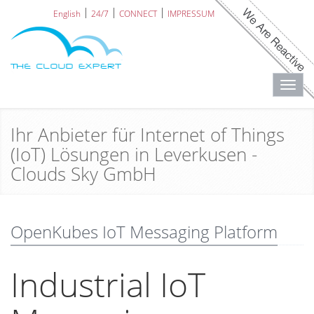
English
24/7
CONNECT
IMPRESSUM
Toggl
navig
Ihr Anbieter für Internet of Things
(IoT) Lösungen in Leverkusen -
Clouds Sky GmbH
OpenKubes IoT Messaging Platform
Industrial IoT