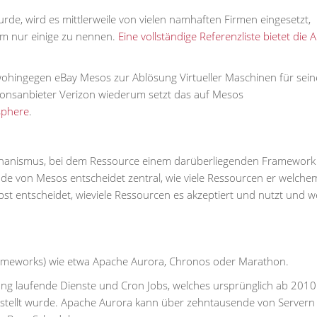
rde, wird es mittlerweile von vielen namhaften Firmen eingesetzt,
 um nur einige zu nennen.
Eine vollständige Referenzliste bietet die
wohingegen eBay Mesos zur Ablösung Virtueller Maschinen für sein
ionsanbieter Verizon wiederum setzt das auf Mesos
sphere
.
echanismus, bei dem Ressource einem darüberliegenden Framework 
de von Mesos entscheidet zentral, wie viele Ressourcen er welche
t entscheidet, wieviele Ressourcen es akzeptiert und nutzt und w
Frameworks) wie etwa Apache Aurora, Chronos oder Marathon.
ang laufende Dienste und Cron Jobs, welches ursprünglich ab 2010
stellt wurde. Apache Aurora kann über zehntausende von Servern