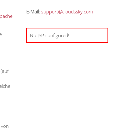
E-Mail:
support@cloudssky.com
 Apache
e
No JSP configured!
(auf
m
elche
 von