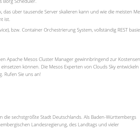
es Borg Scheduler.
rk, das über tausende Server skalieren kann und wie die meisten M
 ist.
vice), bzw. Container Orchestrierung System, vollständig REST basi
n den Apache Mesos Cluster Manager gewinnbringend zur Kostense
einsetzen können. Die Mesos Experten von Clouds Sky entwickeln
. Rufen Sie uns an!
rn die sechstgrößte Stadt Deutschlands. Als Baden-Württembergs
ttembergischen Landesregierung, des Landtags und vieler