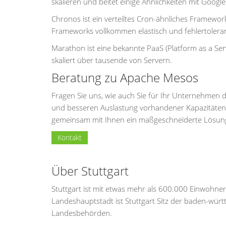
skalieren und beitet einige Ähnlichkeiten mit Googl
Chronos ist ein verteiltes Cron-ähnliches Framewo
Frameworks vollkommen elastisch und fehlertolerant
Marathon ist eine bekannte PaaS (Platform as a Ser
skaliert über tausende von Servern.
Beratung zu Apache Mesos
Fragen Sie uns, wie auch Sie für Ihr Unternehme
und besseren Auslastung vorhandener Kapazitäten 
gemeinsam mit Ihnen ein maßgeschneiderte Lösung
Kontakt
Über Stuttgart
Stuttgart ist mit etwas mehr als 600.000 Einwohne
Landeshauptstadt ist Stuttgart Sitz der baden-wür
Landesbehörden.