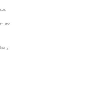
esos
ert und
nkung