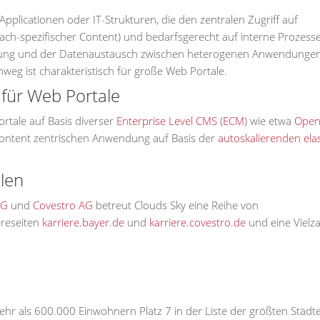
plicationen oder IT-Strukturen, die den zentralen Zugriff auf
prach-spezifischer Content) und bedarfsgerecht auf interne Prozess
nüpfung und der Datenaustausch zwischen heterogenen Anwendunge
nweg ist charakteristisch für große Web Portale.
für Web Portale
rtale auf Basis diverser
Enterprise Level CMS
(
ECM
) wie etwa
Ope
n Content zentrischen Anwendung auf Basis der
autoskalierenden ela
len
AG
und
Covestro AG
betreut Clouds Sky eine Reihe von
ereseiten
karriere.bayer.de
und
karriere.covestro.de
und eine Vielz
r als 600.000 Einwohnern Platz 7 in der Liste der größten Städt