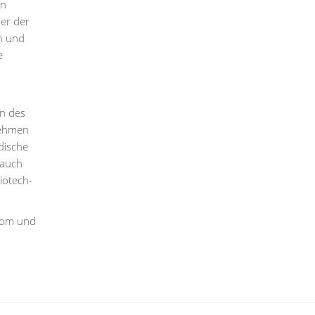
en
er der
n und
e
en des
nehmen
dische
 auch
iotech-
-Dom und