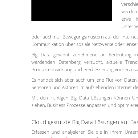
verschi
werden.
etwa i
Untern
oder auch nur Bewegungsmustern auf der Internetse
Kommunikation über soziale Netzwerke oder jenseit
Big Data gewinnt zunehmend an Bedeutung in 
werdenden Datenberg versucht, aktuelle Tren
Produktentwicklung und -Verbesserung vorherzus
Es handelt sich aber auch um jene Flut von Daten,
Sensoren und Aktoren im aufziehenden Internet der
Mit den richtigen Big Data Lösungen können U
ziehen, Business Prozesse anpassen und optimiere
Cloud gestützte Big Data Lösungen auf B
Erfassen und analysieren Sie die in Ihrem Unt