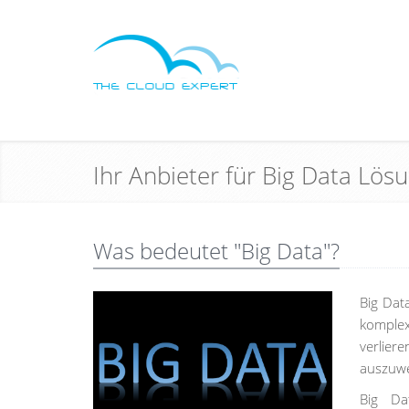
Ihr Anbieter für Big Data Lö
Was bedeutet "Big Data"?
Big Dat
komplex
verlier
auszuwe
Big Da