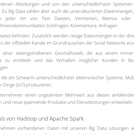
edenen Abteilungen und von den unterschiedlichsten Systemen
 Zu Big Data zählen aber auch die unstrukturierten Datenmengen, 
n jeder Art von Text Dateien, Vermerken, Memos oder
ehmenskommunikation (Umfragen, Kommentare, Anfragen
ite) befinden. Zusätzlich werden riesige Datenmengen in der dir
s der offiziellen Kanäle im Grundrauschen der Social Networks erz
einer datengetriebenen Geschäftswelt, die aus einem immer
ds zu ermitteln und das Verhalten möglicher Kunden in Be
agen.
 die ein Schwarm unterschiedlichster elektronischer Systeme, Mobi
 Dinge (IoT) produzieren.
nternehmen einen ungeahnten Mehrwert aus diesen anfallende
n und neue spannende Produkte und Dienstleistungen entwickeln.
asis von Hadoop und Apache Spark
ernehmen vorhandenen Daten mit unseren Big Data Lösungen a