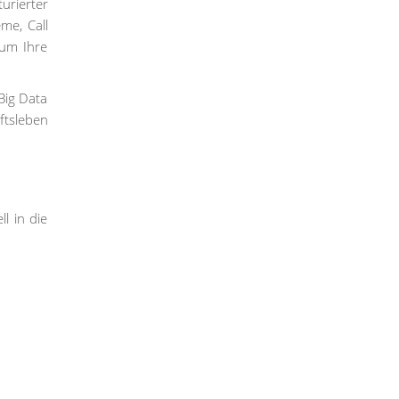
urierter
me, Call
 um Ihre
Big Data
ftsleben
l in die