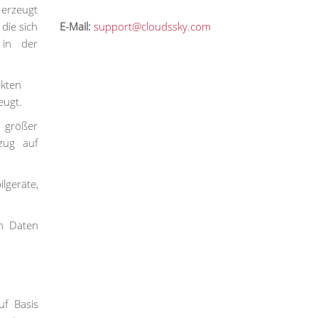
 erzeugt
die sich
E-Mail:
support@cloudssky.com
 in der
ekten
eugt.
 größer
zug auf
lgeräte,
n Daten
uf Basis