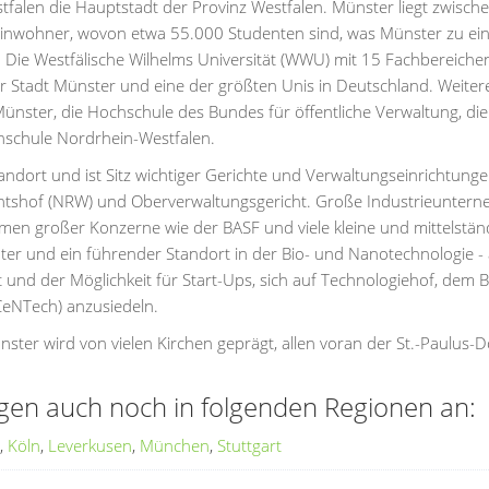
alen die Hauptstadt der Provinz Westfalen. Münster liegt zwisch
nwohner, wovon etwa 55.000 Studenten sind, was Münster zu ein
 Die Westfälische Wilhelms Universität (WWU) mit 15 Fachbereiche
r Stadt Münster und eine der größten Unis in Deutschland. Weiter
nster, die Hochschule des Bundes für öffentliche Verwaltung, die
hschule Nordrhein-Westfalen.
tandort und ist Sitz wichtiger Gerichte und Verwaltungseinrichtung
chtshof (NRW) und Oberverwaltungsgericht. Große Industrieunter
men großer Konzerne wie der BASF und viele kleine und mittelstän
nter und ein führender Standort in der Bio- und Nanotechnologie -
und der Möglichkeit für Start-Ups, sich auf Technologiehof, dem B
eNTech) anzusiedeln.
nster wird von vielen Kirchen geprägt, allen voran der St.-Paulus
ngen auch noch in folgenden Regionen an:
,
Köln
,
Leverkusen
,
München
,
Stuttgart