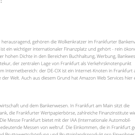
sse herausragend, gehören die Wolkenkratzer im Frankfurter Bankenv
t ein wichtiger internationaler Finanzplatz und gehört - rein öko
n der hohen Dichte in den Bereichen Buchhaltung, Werbung, Bankwe
itekur, der zentralen Lage von Frankfurt als Verkehrsknotenpunkt
im Internetbereich: der DE-CIX ist ein Internet-Knoten in Frankfurt
der Welt. Auch aus diesem Grund hat Amazon Web Services hier 
wirtschaft und dem Bankenwesen. In Frankfurt am Main sitzt die
k, die Frankfurter Wertpapierbörse, zahlreiche Finanzinstitute wi
 Messe Frankfurt bietet mit der IAA (Internationale Automobil-
edeutende Messen von weltruf. Die Einkommen, die in Frankfurt g
nd Bruttowertschöpfung und Bruttoinlandsprodukt pro Einwohner