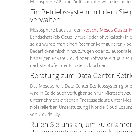
Mesosphere API und läuft darunter wie jeder ande
Ein Betriebssystem mit dem Sie 
verwalten
Mesosphere baut auf dem
Apache Mesos Cluster 
Landschaft (ob Cloud, virtuell oder physikalisch) i
so als würde man einen Rechner konfigurieren - b
Bedarf dynamisch hinzuzufügen oder zu autoskalie
bisherigen Private Cloud oder Software Virtualisie
nächste Stufe - der Privaten Cloud dar.
Beratung zum Data Center Betr
Das Mesosphere Data Center Betriebssystem gibt e
wird in Bälde auch verfügbar sein für Microsoft Azu
unternehmenskritischen Prozessabläufe unter Meso
(vollskalierbar, Unterstützung Hybride Cloud Lösung
von Clouds Sky.
Rufen Sie uns an, um zu erfahren
Rechenzentrums sparen können