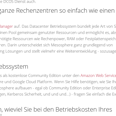
re DCOS Dienst auch.
ganze Rechenzentren so einfach wie einen
Manager
auf. Das Datacenter Betriebssystem bündelt jede Art von 
n einen Pool gemeinsam genutzter Ressourcen und ermöglicht es, abs
enötigte Ressourcen wie Rechenpower, RAM oder Festplattenspeich
ren. Darin unterscheidet sich Mesosphere ganz grundlegend von
rung Lösungen und stellt vielmehr eine Weiterentwicklung - sozusag
iebssystem
s als kostenlose Community Edition unter den
Amazon Web Servic
re und Google Cloud Platform. Wenn Sie Hilfe benötigen, wie Sie Ih
sphere aufbauen - egal ob Community Edition oder Enterprise Edi
en, Kerberos Sicherheit, und und und...) - fragen Sie einfach die E
, wieviel Sie bei den Betriebskosten Ihres
!