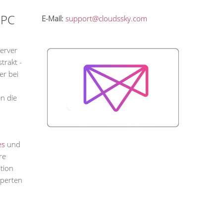
 PC
E-Mail:
support@cloudssky.com
Server
trakt -
er bei
en die
es
und
re
tion
xperten