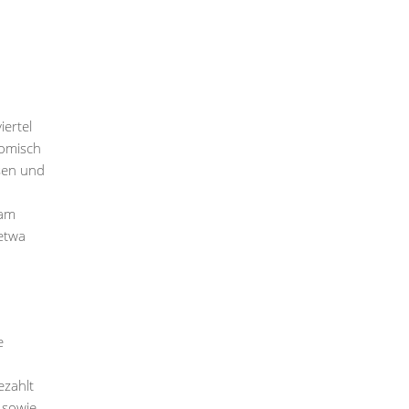
iertel
nomisch
sen und
 am
etwa
e
ezahlt
 sowie