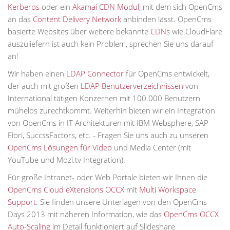
Kerberos
oder ein
Akamai CDN Modul
, mit dem sich OpenCms
an das
Content Delivery Network
anbinden lässt. OpenCms
basierte Websites über weitere bekannte
CDN
s wie CloudFlare
auszuliefern ist auch kein Problem, sprechen Sie uns darauf
an!
Wir haben einen
LDAP Connector
für OpenCms entwickelt,
der auch mit großen
LDAP Benutzerverzeichnissen
von
International tätigen Konzernen mit 100.000 Benutzern
mühelos zurechtkommt. Weiterhin bieten wir ein Integration
von OpenCms in IT Architekturen mit IBM Websphere, SAP
Fiori, SuccssFactors, etc. - Fragen Sie uns auch zu unseren
OpenCms Lösungen für Video
und Media Center (mit
YouTube und Mozi.tv Integration).
Für große Intranet- oder Web Portale bieten wir Ihnen die
OpenCms Cloud eXtensions OCCX
mit
Multi Workspace
Support
. Sie finden unsere Unterlagen von den OpenCms
Days 2013 mit näheren Information, wie das
OpenCms OCCX
Auto-Scaling
im Detail funktioniert auf Slideshare