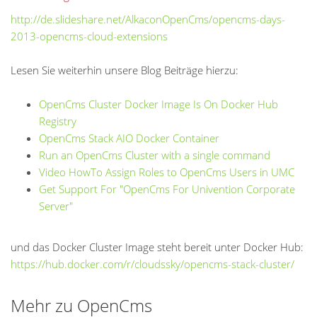
http://de.slideshare.net/Alkac
onOpenCms/opencms-days-
2013-op
encms-cloud-extensions
Lesen Sie weiterhin unsere Blog Beiträge hierzu:
OpenCms Cluster Docker Image Is On Docker Hub
Registry
OpenCms Stack AIO Docker Container
Run an OpenCms Cluster with a single command
Video HowTo Assign Roles to OpenCms Users in UMC
Get Support For "OpenCms For Univention Corporate
Server"
und das Docker Cluster Image steht bereit unter Docker Hub:
https://hub.docker.com/r/cloud
ssky/opencms-stack-cluster/
Mehr zu OpenCms