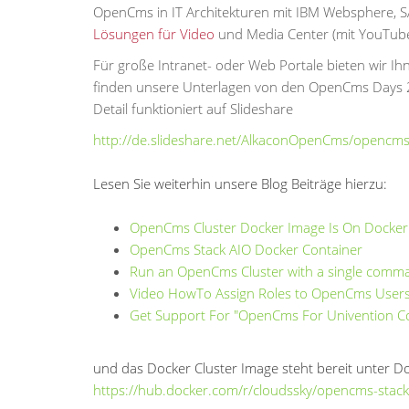
OpenCms in IT Architekturen mit IBM Websphere, SAP
Lösungen für Video
und Media Center (mit YouTube 
Für große Intranet- oder Web Portale bieten wir Ih
finden unsere Unterlagen von den OpenCms Days 2
Detail funktioniert auf Slideshare
http://de.slideshare.net/Alkac
onOpenCms/opencms
Lesen Sie weiterhin unsere Blog Beiträge hierzu:
OpenCms Cluster Docker Image Is On Docker
OpenCms Stack AIO Docker Container
Run an OpenCms Cluster with a single comm
Video HowTo Assign Roles to OpenCms User
Get Support For "OpenCms For Univention Co
und das Docker Cluster Image steht bereit unter D
https://hub.docker.com/r/cloud
ssky/opencms-stack-