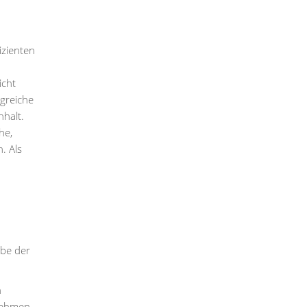
izienten
icht
ngreiche
halt.
he,
. Als
rbe der
h
rnehmen