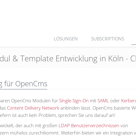
LÖSUNGEN
SUBSCRIPTIONS
dul & Template Entwicklung in Köln -
ng für OpenCms
sbaren OpenCms Modulen für
Single-Sign-On
mit
SAML
oder
Kerber
 das
Content Delivery Network
anbinden lässt. OpenCms basierte W
iefern ist auch kein Problem, sprechen Sie uns darauf an!
ickelt, der auch mit großen
LDAP Benutzerverzeichnissen
von
zern mühelos zurechtkommt. Weiterhin bieten wir ein Integration 