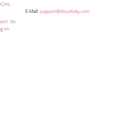
nCms
E-Mail:
support@cloudssky.com
port
. Sie
ng
im