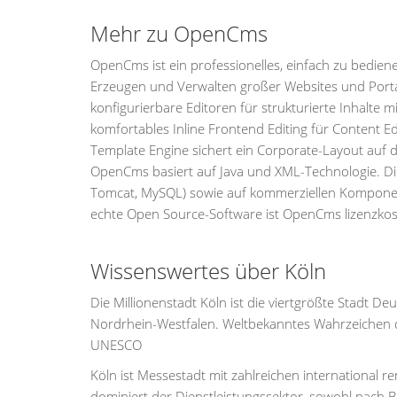
Mehr zu OpenCms
OpenCms ist ein professionelles, einfach zu bedi
Erzeugen und Verwalten großer Websites und Portale
konfigurierbare Editoren für strukturierte Inhalte m
komfortables Inline Frontend Editing für Content Ed
Template Engine sichert ein Corporate-Layout auf
OpenCms basiert auf Java und XML-Technologie. Di
Tomcat, MySQL) sowie auf kommerziellen Komponente
echte Open Source-Software ist OpenCms lizenzkost
Wissenswertes über Köln
Die Millionenstadt Köln ist die viertgrößte Stadt 
Nordrhein-Westfalen. Weltbekanntes Wahrzeichen d
UNESCO
Köln ist Messestadt mit zahlreichen international
dominiert der Dienstleistungssektor, sowohl nac