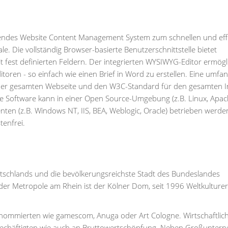
enendes Website Content Management System zum schnellen und eff
. Die vollständig Browser-basierte Benutzerschnittstelle bietet
it fest definierten Feldern. Der integrierten WYSIWYG-Editor ermögl
itoren - so einfach wie einen Brief in Word zu erstellen. Eine umfa
 der gesamten Webseite und den W3C-Standard für den gesamten In
e Software kann in einer Open Source-Umgebung (z.B. Linux, Apac
n (z.B. Windows NT, IIS, BEA, Weblogic, Oracle) betrieben werden
enfrei.
Deutschlands und die bevölkerungsreichste Stadt des Bundeslandes
er Metropole am Rhein ist der Kölner Dom, seit 1996 Weltkulture
 renommierten wie gamescom, Anuga oder Art Cologne. Wirtschaftlic
h Bechäftigten wie auch an Bruttowertschöpfung. Neben Großunte