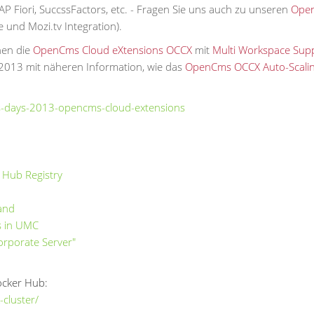
 Fiori, SuccssFactors, etc. - Fragen Sie uns auch zu unseren
Ope
und Mozi.tv Integration).
nen die
OpenCms Cloud eXtensions OCCX
mit
Multi Workspace Sup
013 mit näheren Information, wie das
OpenCms OCCX Auto-Scali
-days-2013-op
encms-cloud-extensions
 Hub Registry
and
s in UMC
rporate Server"
ocker Hub:
cluster/